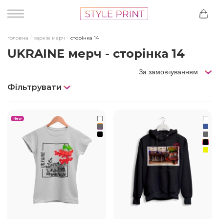
головна
харків мерч
cторінка 14
UKRAINE мерч - сторінка 14
За замовчуванням
Фільтрувати
New