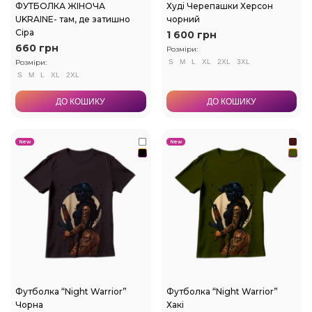
ФУТБОЛКА ЖІНОЧА
Худі Черепашки Херсон
UKRAINE- там, де затишно
чорний
Сіра
1 600 грн
660 грн
Розміри:
Розміри:
S
M
L
XL
2XL
3XL
S
M
L
XL
2XL
ДО КОШИКУ
ДО КОШИКУ
New
New
Футболка “Night Warrior”
Футболка “Night Warrior”
Чорна
Хакі