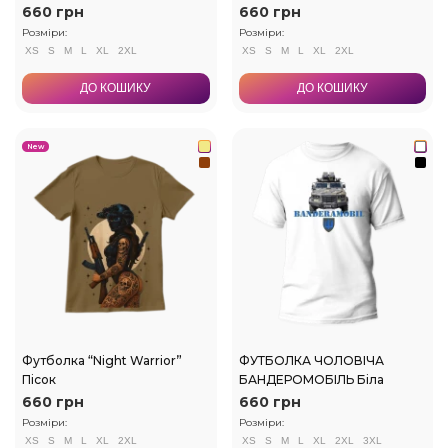
660 грн
660 грн
Розміри:
Розміри:
XS
S
M
L
XL
2XL
XS
S
M
L
XL
2XL
ДО КОШИКУ
ДО КОШИКУ
New
Футболка “Night Warrior”
ФУТБОЛКА ЧОЛОВІЧА
Пісок
БАНДЕРОМОБІЛЬ Біла
660 грн
660 грн
Розміри:
Розміри:
XS
S
M
L
XL
2XL
XS
S
M
L
XL
2XL
3XL