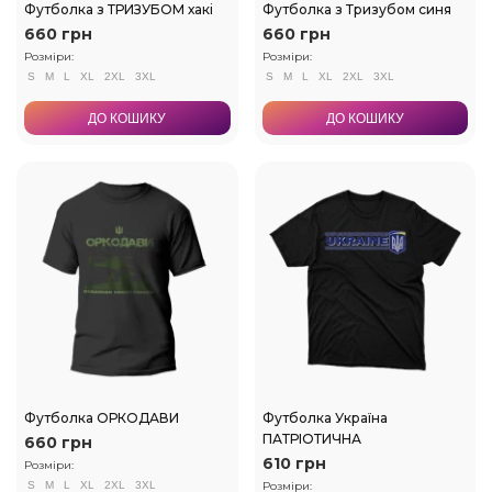
Футболка з ТРИЗУБОМ хакі
Футболка з Тризубом синя
660 грн
660 грн
Розміри:
Розміри:
S
M
L
XL
2XL
3XL
S
M
L
XL
2XL
3XL
ДО КОШИКУ
ДО КОШИКУ
Футболка ОРКОДАВИ
Футболка Україна
ПАТРІОТИЧНА
660 грн
610 грн
Розміри:
S
M
L
XL
2XL
3XL
Розміри: