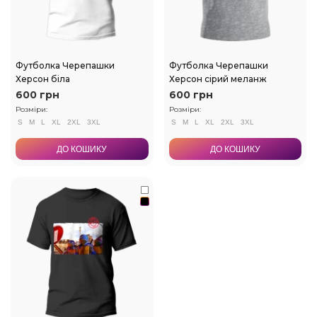
Футболка Черепашки
Футболка Черепашки
Херсон біла
Херсон сірий меланж
600 грн
600 грн
Розміри:
Розміри:
S
M
L
XL
2XL
3XL
S
M
L
XL
2XL
3XL
ДО КОШИКУ
ДО КОШИКУ