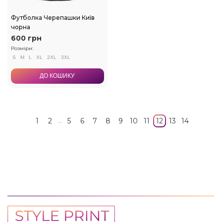
Футболка Черепашки Київ
чорна
600 грн
Розміри:
S
M
L
XL
2XL
3XL
ДО КОШИКУ
...
1
2
5
6
7
8
9
10
11
12
13
14