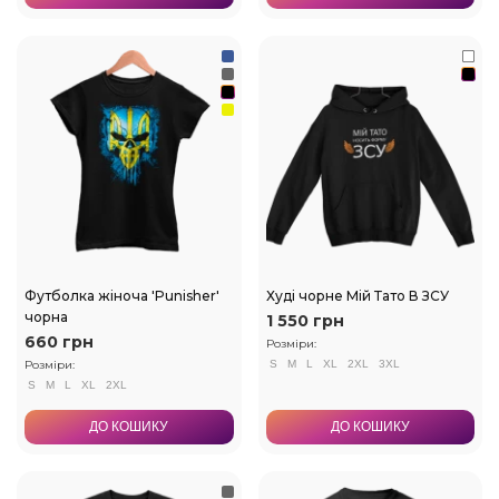
Футболка жіноча 'Punisher'
Худі чорне Мій Тато В ЗСУ
чорна
1 550 грн
660 грн
Розміри:
Розміри:
S
M
L
XL
2XL
3XL
S
M
L
XL
2XL
ДО КОШИКУ
ДО КОШИКУ