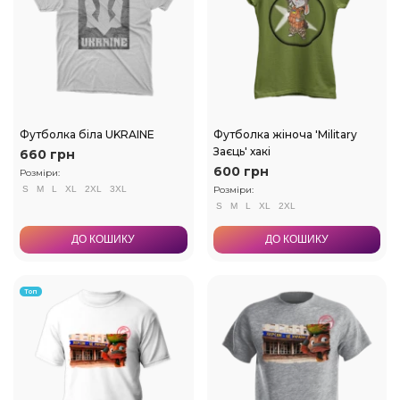
Футболка біла UKRAINE
Футболка жіноча 'Military
Заєць' хакі
660 грн
600 грн
Розміри:
S
M
L
XL
2XL
3XL
Розміри:
S
M
L
XL
2XL
ДО КОШИКУ
ДО КОШИКУ
Топ