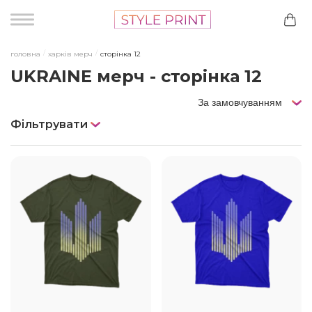
головна
харків мерч
cторінка 12
UKRAINE мерч - сторінка 12
За замовчуванням
Фільтрувати