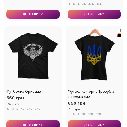
S
M
L
XL
2XL
3XL
ДО КОШИКУ
ДО КОШИКУ
Футболка Оркодав
Футболка чорна Трезуб з
візерунками
660 грн
660 грн
Розміри:
S
M
L
XL
2XL
3XL
Розміри:
S
M
L
XL
2XL
3XL
ДО КОШИКУ
ДО КОШИКУ