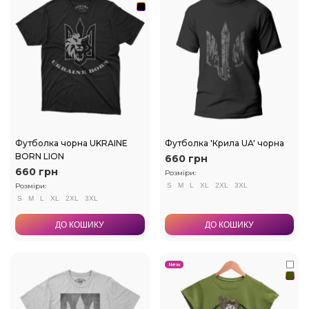
Футболка чорна UKRAINE
Футболка 'Крила UA' чорна
BORN LION
660 грн
660 грн
Розміри:
Розміри:
S
M
L
XL
2XL
3XL
S
M
L
XL
2XL
3XL
ДО КОШИКУ
ДО КОШИКУ
New