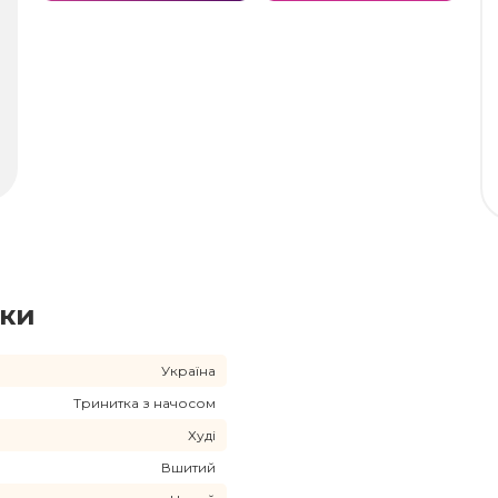
ики
Україна
Тринитка з начосом
Худі
Вшитий