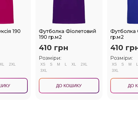
ксія 190
Футболка Фіолетовий
Футболка 
190 гр.м2
гр.м2
410 грн
410 гр
Розміри:
Розміри:
XL
2XL
XS
S
M
L
XL
2XL
XS
S
M
3XL
3XL
ШИКУ
ДО КОШИКУ
ДО 