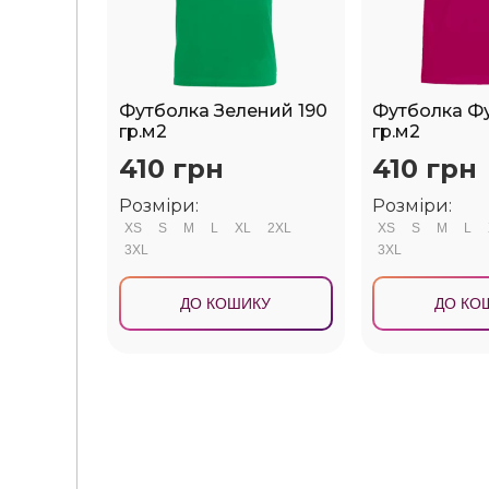
Футболка Зелений 190
Футболка Фу
гр.м2
гр.м2
410 грн
410 грн
Розміри:
Розміри:
XS
S
M
L
XL
2XL
XS
S
M
L
3XL
3XL
ДО КОШИКУ
ДО КО