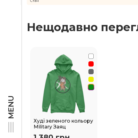
Стан
Нещодавно перег
MENU
Худі зеленого кольору
Military Заяц
1 380 грн