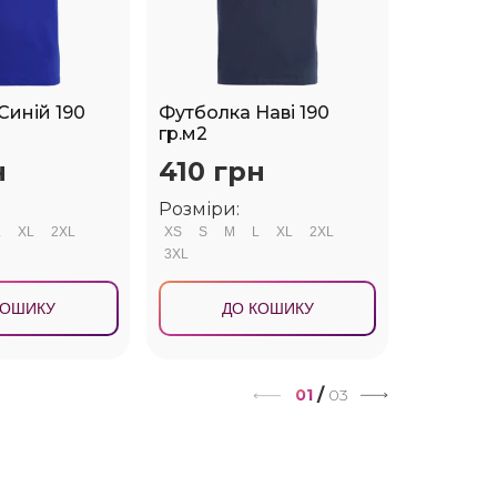
Синій 190
Футболка Наві 190
Футболк
гр.м2
Зелений 
н
410 грн
410 г
Розміри:
Розміри
L
XL
2XL
XS
S
M
L
XL
2XL
XS
S
M
3XL
3XL
КОШИКУ
ДО КОШИКУ
Д
/
01
03