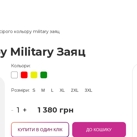
 сірого кольору military заяц
у Military Заяц
Кольори:
Розміри:
S
M
L
XL
2XL
3XL
-
+
1 380 грн
КУПИТИ В ОДИН КЛІК
ДО КОШИКУ