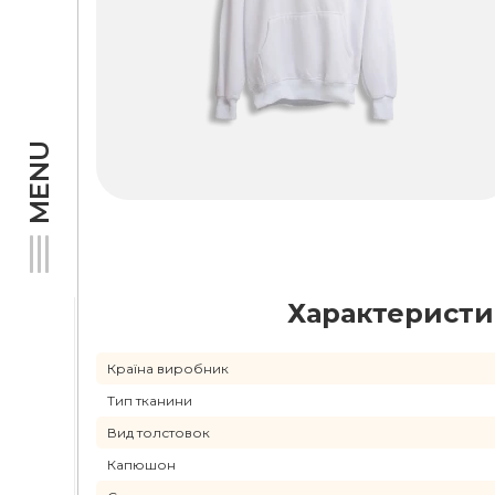
MENU
Характерист
Країна виробник
Тип тканини
Вид толстовок
Капюшон