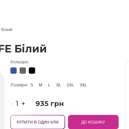
e білий
IFE Білий
Кольори:
Розміри:
S
M
L
XL
2XL
3XL
-
+
935 грн
КУПИТИ В ОДИН КЛІК
ДО КОШИКУ