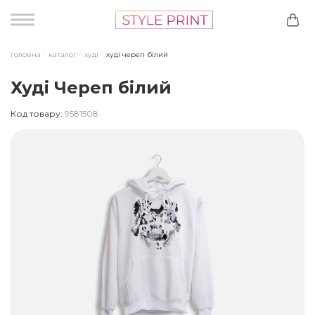
головна
каталог
худі
худі череп білий
Худі Череп білий
Код товару:
9581508