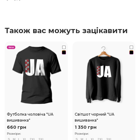
Також вас можуть зацікавити
New
Футболка чоловіча "UA
Світшот чорний "UA
вишиванка"
вишиванка"
660 грн
1 350 грн
Розміри:
Розміри:
S
M
L
XL
2XL
3XL
S
M
L
XL
2XL
3XL