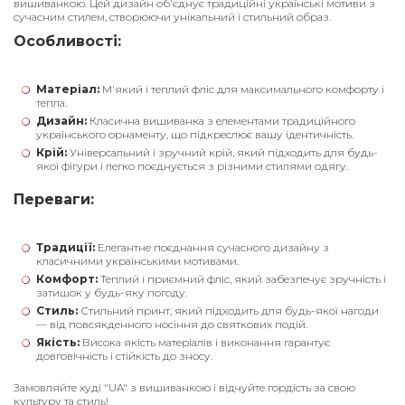
вишиванкою. Цей дизайн об'єднує традиційні українські мотиви з
сучасним стилем, створюючи унікальний і стильний образ.
Особливості:
Матеріал:
М'який і теплий фліс для максимального комфорту і
тепла.
Дизайн:
Класична вишиванка з елементами традиційного
українського орнаменту, що підкреслює вашу ідентичність.
Крій:
Універсальний і зручний крій, який підходить для будь-
якої фігури і легко поєднується з різними стилями одягу.
Переваги:
Традиції:
Елегантне поєднання сучасного дизайну з
класичними українськими мотивами.
Комфорт:
Теплий і приємний фліс, який забезпечує зручність і
затишок у будь-яку погоду.
Стиль:
Стильний принт, який підходить для будь-якої нагоди
— від повсякденного носіння до святкових подій.
Якість:
Висока якість матеріалів і виконання гарантує
довговічність і стійкість до зносу.
Замовляйте худі "UA" з вишиванкою і відчуйте гордість за свою
культуру та стиль!