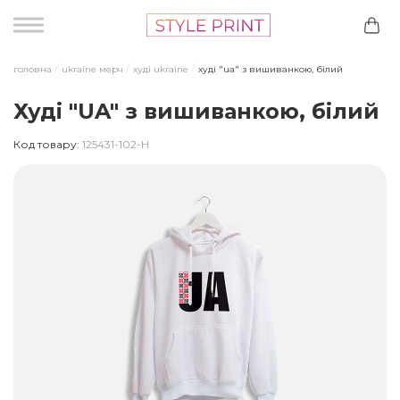
головна
ukraine мерч
худі ukraine
худі "ua" з вишиванкою, білий
Худі "UA" з вишиванкою, білий
Код товару:
125431-102-H