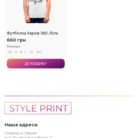
Футболка Харків 360, біла
660 грн
Розміри:
XS
S
M
L
XL
2XL
ДО КОШИКУ
Наша адреса:
Україна, м. Харків
вул. Дмитра Коцюбайла, 2