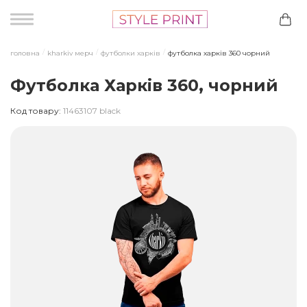
головна
kharkiv мерч
футболки харків
футболка харків 360 чорний
Футболка Харків 360, чорний
Код товару:
11463107 black