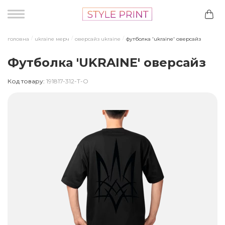
головна
ukraine мерч
оверсайз ukraine
футболка 'ukraine' оверсайз
Футболка 'UKRAINE' оверсайз
Код товару:
191817-312-T-O