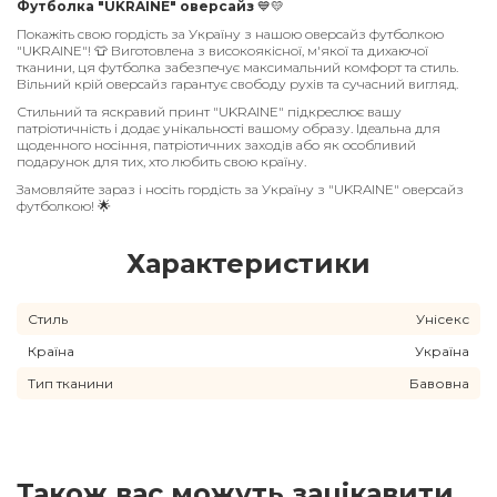
Футболка "UKRAINE" оверсайз
💙💛
Покажіть свою гордість за Україну з нашою оверсайз футболкою
"UKRAINE"! 👕 Виготовлена з високоякісної, м'якої та дихаючої
тканини, ця футболка забезпечує максимальний комфорт та стиль.
Вільний крій оверсайз гарантує свободу рухів та сучасний вигляд.
Стильний та яскравий принт "UKRAINE" підкреслює вашу
патріотичність і додає унікальності вашому образу. Ідеальна для
щоденного носіння, патріотичних заходів або як особливий
подарунок для тих, хто любить свою країну.
Замовляйте зараз і носіть гордість за Україну з "UKRAINE" оверсайз
футболкою! 🌟
Характеристики
Стиль
Унісекс
Країна
Україна
Тип тканини
Бавовна
Також вас можуть зацікавити