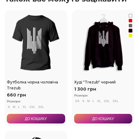
Футболка чорна чоловіча
Худі "Trezub" чорний
Trezub
1 300 грн
660 грн
Розміри:
Розміри:
XS
S
M
L
XL
2XL
3XL
S
M
L
XL
2XL
3XL
ДО КОШИКУ
ДО КОШИКУ