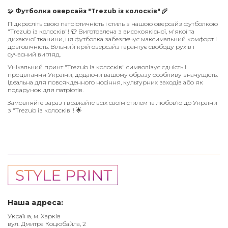
🧩
Футболка оверсайз "Trezub із колосків"
🌾
Підкресліть свою патріотичність і стиль з нашою оверсайз футболкою
"Trezub із колосків"! 👕 Виготовлена з високоякісної, м'якої та
дихаючої тканини, ця футболка забезпечує максимальний комфорт і
довговічність. Вільний крій оверсайз гарантує свободу рухів і
сучасний вигляд.
Унікальний принт "Trezub із колосків" символізує єдність і
процвітання України, додаючи вашому образу особливу значущість.
Ідеальна для повсякденного носіння, культурних заходів або як
подарунок для патріотів.
Замовляйте зараз і вражайте всіх своїм стилем та любов’ю до України
з "Trezub із колосків"! 🌟
Наша адреса:
Україна, м. Харків
вул. Дмитра Коцюбайла, 2