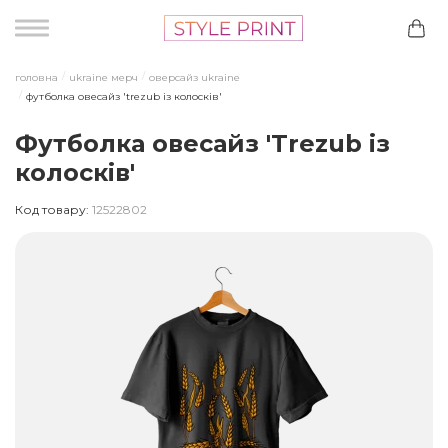
головна
ukraine мерч
оверсайз ukraine
футболка овесайз 'trezub із колосків'
Футболка овесайз 'Trezub із
колосків'
Код товару:
12522802