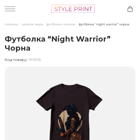
головна
ukraine мерч
футболки ukraine
футболка “night warrior” чорна
Футболка “Night Warrior”
Чорна
Код товару:
190916