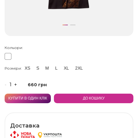
Кольори:
XS
S
M
L
XL
2XL
Розміри:
-
+
660 грн
КУПИТИ В ОДИН КЛІК
ДО КОШИКУ
Доставка