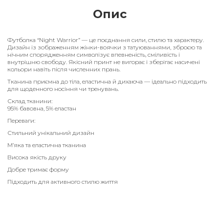
Опис
Футболка “Night Warrior” — це поєднання сили, стилю та характеру.
Дизайн із зображенням жінки-воячки з татуюваннями, зброєю та
нічним спорядженням символізує впевненість, сміливість і
внутрішню свободу. Якісний принт не вигорає і зберігає насичені
кольори навіть після численних прань.
Тканина приємна до тіла, еластична й дихаюча — ідеально підходить
для щоденного носіння чи тренувань.
Склад тканини:
95% бавовна, 5% еластан
Переваги:
Стильний унікальний дизайн
М’яка та еластична тканина
Висока якість друку
Добре тримає форму
Підходить для активного стилю життя