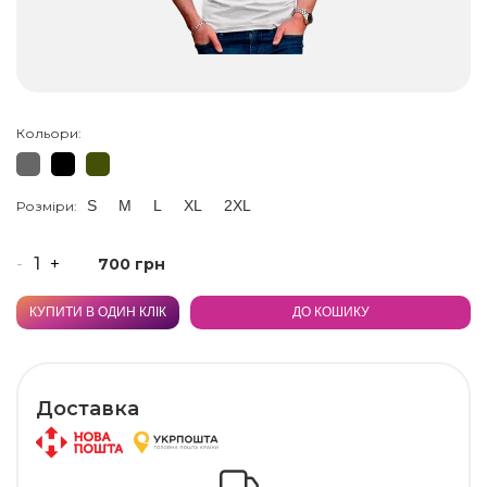
Кольори:
S
M
L
XL
2XL
Розміри:
-
+
700 грн
КУПИТИ В ОДИН КЛІК
ДО КОШИКУ
Доставка