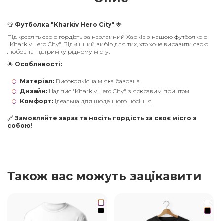
👕
Футболка "Kharkiv Hero City"
🌟
Підкресліть свою гордість за незламний Харків з нашою футболкою
"Kharkiv Hero City". Відмінний вибір для тих, хто хоче виразити свою
любов та підтримку рідному місту.
🌟
Особливості:
Матеріал:
Високоякісна м'яка бавовна
Дизайн:
Надпис "Kharkiv Hero City" з яскравим принтом
Комфорт:
Ідеальна для щоденного носіння
🔗
Замовляйте зараз та носіть гордість за своє місто з
собою!
Також вас можуть зацікавити