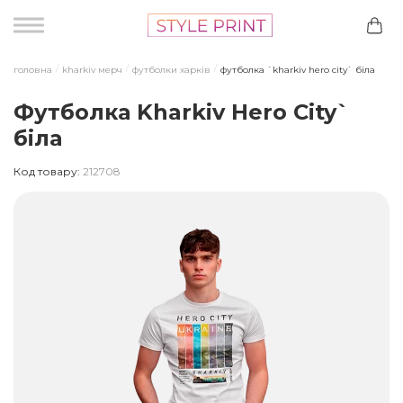
головна
kharkiv мерч
футболки харків
футболка `kharkiv hero city` біла
Футболка Kharkiv Hero City`
біла
Код товару:
212708