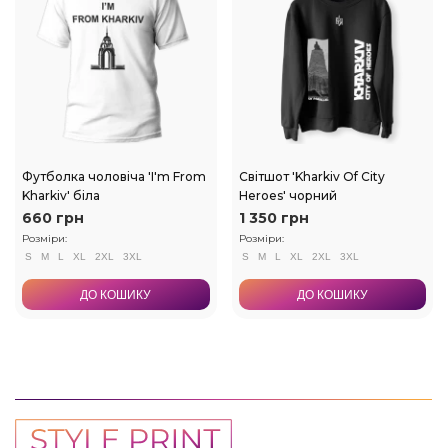
Футболка чоловіча 'I'm From
Світшот 'Kharkiv Of City
Kharkiv' біла
Heroes' чорний
660 грн
1 350 грн
Розміри:
Розміри:
S
M
L
XL
2XL
3XL
S
M
L
XL
2XL
3XL
ДО КОШИКУ
ДО КОШИКУ