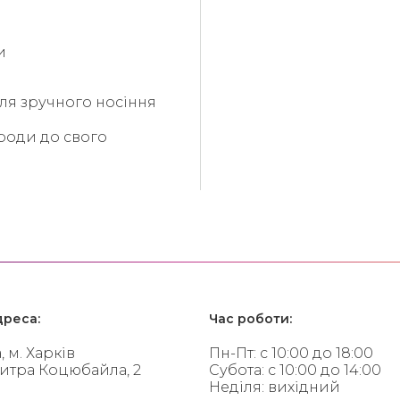
и
для зручного носіння
ироди до свого
реса:
Час роботи:
, м. Харків
Пн-Пт: с 10:00 до 18:00
митра Коцюбайла, 2
Субота: с 10:00 до 14:00
Неділя: вихідний