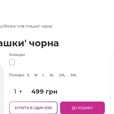
утболка 'спів пташки' чорна
ашки' чорна
Кольори:
Розміри:
S
M
L
XL
2XL
3XL
-
+
499 грн
КУПИТИ В ОДИН КЛІК
ДО КОШИКУ