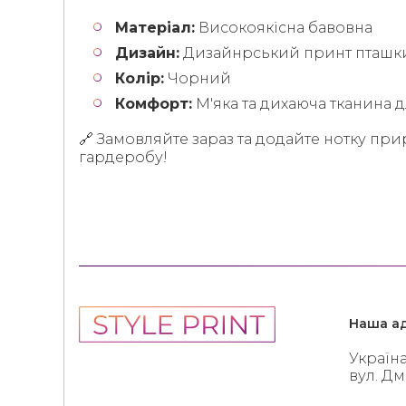
Матеріал:
Високоякісна бавовна
Дизайн:
Дизайнрський принт пташк
Колір:
Чорний
Комфорт:
М'яка та дихаюча тканина 
🔗 Замовляйте зараз та додайте нотку пр
гардеробу!
Наша ад
Україна
вул. Д