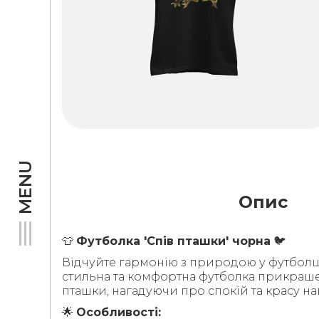
MENU
Опис
👕
Футболка 'Спів пташки' чорна
🐦
Відчуйте гармонію з природою у футболці 
стильна та комфортна футболка прикраш
пташки, нагадуючи про спокій та красу на
🌟
Особливості: