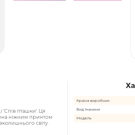
Ха
Країна виробник
Вид тканини
'Спів пташки'. Ця
ена ніжним принтом
Модель
вколишнього світу.