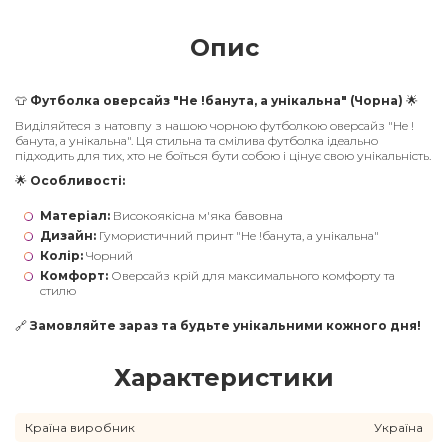
Опис
👕
Футболка оверсайз "Не !банута, а унікальна" (Чорна)
🌟
Виділяйтеся з натовпу з нашою чорною футболкою оверсайз "Не !
банута, а унікальна". Ця стильна та смілива футболка ідеально
підходить для тих, хто не боїться бути собою і цінує свою унікальність.
🌟
Особливості:
Матеріал:
Високоякісна м'яка бавовна
Дизайн:
Гумористичний принт "Не !банута, а унікальна"
Колір:
Чорний
Комфорт:
Оверсайз крій для максимального комфорту та
стилю
🔗
Замовляйте зараз та будьте унікальними кожного дня!
Характеристики
Країна виробник
Україна