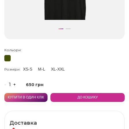
Кольори:
XS-S
M-L
XL-XXL
Розміри:
-
+
650 грн
КУПИТИ В ОДИН КЛІК
ДО КОШИКУ
Доставка