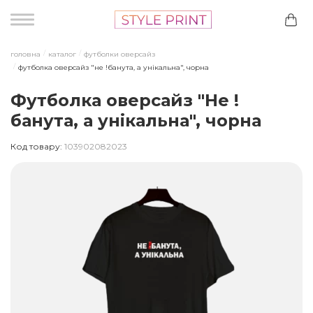
головна
каталог
футболки оверсайз
футболка оверсайз "не !банута, а унікальна", чорна
Футболка оверсайз "Не !
банута, а унікальна", чорна
Код товару:
103902082023