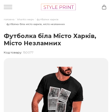
головна
kharkiv мерч
футболки харків
футболка біла місто харків, місто незламних
Футболка біла Місто Харків,
Місто Незламних
Код товару:
150077